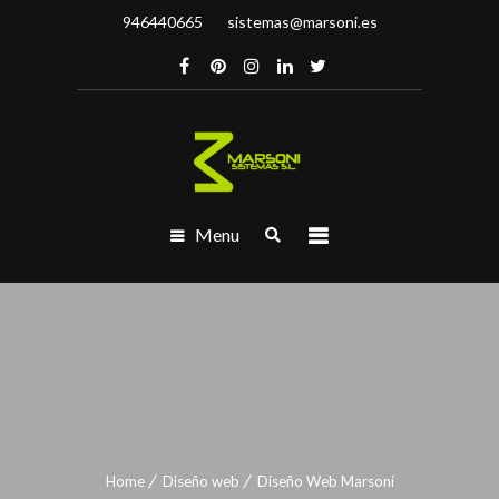
946440665
sistemas@marsoni.es
Menu
Home
Diseño web
Diseño Web Marsoni