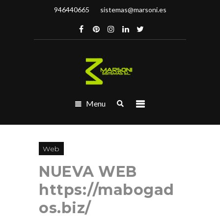
946440665
sistemas@marsoni.es
Menu
Web
NUEVA WEB
https://mabogad
os.biz/