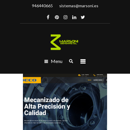
946440665
sistemas@marsoni.es
Menu